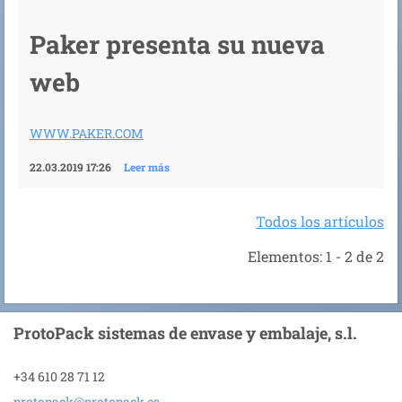
Paker present
a su nueva
web
WWW.PAKER.COM
22.03.2019 17:26
Leer más
Todos los artículos
Elementos: 1 - 2 de 2
ProtoPack sistemas de envase y embalaje, s.l.
+34 610 28 71 12
protopac
k@protop
ack.es